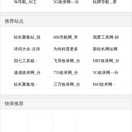
9k导航_AI工
5G收录网—分
站牌导航 _资
具导航_...
类目录网...
源导航_程...
推荐站点
站长聚集站_技
606导航网_常
我爱工具网-好
术导航、...
用网址大...
用的在线...
诗词大全-古诗
为你科普更多
新站长网址网
名句 - ...
知识-创新...
百科
四七工具箱 -
飞哥收录网_分
DRT收录网_分
网址导航...
类目录网...
类目录...
速成收录网_分
755收录网_分
5G收录网—分
类目录网...
类目录网...
类目录网...
站长聚集地 -
三万收录网_分
H43技术网 -
站长导航...
类目录网...
网址导航...
快审推荐