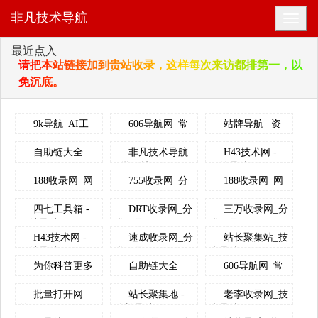
非凡技术导航
最近点入
请把本站链接加到贵站收录，这样每次来访都排第一，以
免沉底。
9k导航_AI工
606导航网_常
站牌导航 _资
具导航_...
用网址大...
源导航_程...
自助链大全
非凡技术导航
H43技术网 -
- 学习技...
网址导航...
188收录网_网
755收录网_分
188收录网_网
站收录-友...
类目录网...
站收录-友...
四七工具箱 -
DRT收录网_分
三万收录网_分
网址导航...
类目录...
类目录网...
H43技术网 -
速成收录网_分
站长聚集站_技
网址导航...
类目录网...
术导航、...
为你科普更多
自助链大全
606导航网_常
知识-创新...
用网址大...
批量打开网
站长聚集地 -
老李收录网_技
址、网页、...
站长导航...
术导航，...