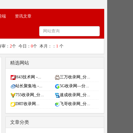
前端
资讯文章
待审：
2
个 今日：
0
个 本月：：
1
个
精选网站
H43技术网 -...
三万收录网_分...
站长聚集地 -...
5G收录网—分...
755收录网_分...
速成收录网_分...
DRT收录网...
飞哥收录网_分...
文章分类