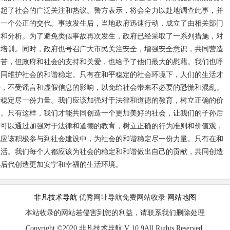
引起了社会的广泛关注和热议。警方表示，将会全力以赴地调查此事，并
属一个公正的交代。事故发生后，当地政府迅速行动，成立了由相关部门
查和分析。为了避免类似事故再次发生，政府已经采取了一系列措施，对
和培训。同时，政府也号召广大市民关注安全，增强安全意识，共同营造
痛苦，但政府和社会的支持和关爱，也给予了他们最大的慰藉。我们也呼
共同维护社会的和谐稳定。只有在和平稳定的社会环境下，人们的生活才
静，不受谣言和虚假信息的影响，以免给社会带来不必要的恐慌和混乱。
谐稳定尽一份力量。我们应该加强对于法律和道德的教育，树立正确的价
民。只有这样，我们才能共同创造一个更加美好的社会，让我们的子孙后
们可以通过加强对于法律和道德的教育，树立正确的行为准则和价值观，
也应该积极参与到社会建设中，为社会的和谐稳定尽一份力量。只有在和
生活。我们每个人都应该为社会的稳定和和谐做出自己的贡献，共同创造
孙后代创造更加安宁和幸福的生活环境。
非凡技术导航
优秀网址导航免费网站收录
网站地图
本站收录的网站若侵害到您的利益，请联系我们删除处理
Copyright ©2020 非凡技术导航 V 10.9All Rights Reserved.