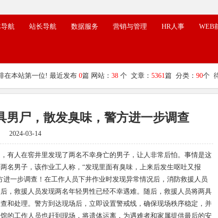
体导航
站长导航
数据服务
营销与管理
HR人事
WEB
排在本站第一位! 最近发布
0
篇 网站：
38
个 文章：
5361
篇 分类：
90
个 
具男尸，散发臭味，警方进一步调查
2024-03-14
近，有人在窖井里发现了两名不幸身亡的男子，让人非常后怕。事情是这
两名男子，该作业工人称，“发现里面有臭味，上来后发生呕吐又报
方进一步调查！在工作人员下井作业时发现异常情况后，消防救援人员
力后，救援人员发现两名年轻男性已经不幸遇难。随后，救援人员将两具
调查和处理。警方到达现场后，立即设置警戒线，确保现场秩序稳定，并
仪馆的工作人员也赶到现场，将遗体运离，为遇难者和家属提供最后的安