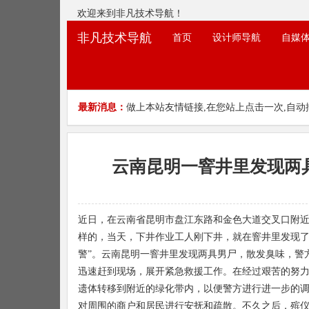
欢迎来到非凡技术导航！
非凡技术导航
首页
设计师导航
自媒
最新消息：
做上本站友情链接,在您站上点击一次,自动
云南昆明一窨井里发现两
近日，在云南省昆明市盘江东路和金色大道交叉口附
样的，当天，下井作业工人刚下井，就在窨井里发现了
警”。云南昆明一窨井里发现两具男尸，散发臭味，警
迅速赶到现场，展开紧急救援工作。在经过艰苦的努
遗体转移到附近的绿化带内，以便警方进行进一步的
对周围的商户和居民进行安抚和疏散。不久之后，殡