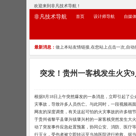
欢迎来到非凡技术导航！
非凡技术导航
首页
设计师导航
自媒
最新消息：
做上本站友情链接,在您站上点击一次,自动
突发！贵州一客栈发生火灾
根据8月18日上午突然爆发的一条消息，立即引起了
灾事故，导致许多人员伤亡。与此同时，一段视频画
网友的深度调查，有关这起可怕的火灾事故的许多细节
于贵州省黎平县肇兴镇肇兴村的一家客栈突然发生大
动了突发事件应急处置预案，协同公安、消防、医疗
行灭火，受伤者被立即转运至当地医院进行抢救。据当