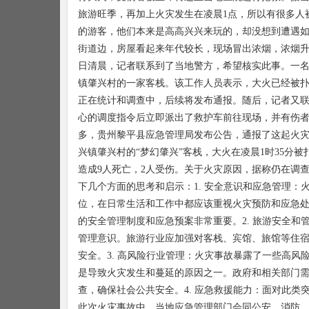
旅游旺季，再加上火灾发生在凌晨1点，所以有很多人
的游客，他们本来是高高兴兴来玩的，却没想到遭遇
街道边，房屋看起来年代较长，现场冒出浓烟，浓烟升
日清晨，记者联系到了当地警方，希望核实此事。一
镇肇兴村的一家客栈。该工作人员表示，大火已经被
正在统计和调查中，后续将发布通报。随后，记者又联系
心的调度指令后立即派出了救护车前往现场，并有伤者
多，贵州黎平县应急管理局发布公告，通报了这起火灾事
兴镇肇兴村的“梦幻肇兴”客栈，大火在凌晨1时35分
造成9人死亡，2人受伤。关于火灾原因，据称仍在调
下几个方面的思考和启示：1. 安全意识和应急管理
位，在日常生活和工作中都应该重视火灾预防和应急
的安全管理制度和应急预案非常重要。2. 旅游安全
管理意识。旅游行业应加强对客栈、宾馆、旅馆等住
安全。3. 高风险行业管理：火灾事故暴露了一些高
是导致火灾发生和蔓延的原因之一。政府和相关部门
查，确保社会公共安全。4. 应急救援能力：面对此
此次火灾事故中，当地应急管理部门会同公安、消防