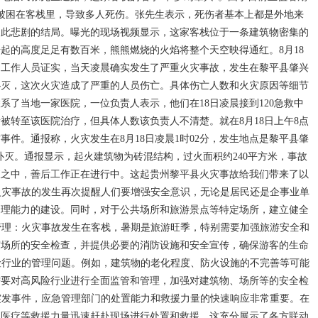
被困在客栈里，导致多人死伤。张先生表示，死伤者基本上都是外地来
如此悲剧的结局。曝光的现场视频显示，这家客栈位于一条建筑物密集的
起的高度足足有数百米，熊熊燃烧的火焰将整个天空映得通红。8月18
名工作人员证实，当天凌晨确实发生了严重火灾事故，发生在黎平县肇兴
扑灭，这次火灾造成了严重的人员伤亡。具体伤亡人数和火灾原因等细节
了当地一家医院，一位负责人表示，他们在18日凌晨接到120急救中
被转至该医院治疗，但具体人数该负责人不清楚。就在8月18日上午8点
件。通报称，火灾发生在8月18日凌晨1时02分，发生地点是黎平县肇
被扑灭。通报显示，起火建筑物为砖混结构，过火面积约240平方米，事故
查之中，善后工作正在进行中。这起贵州黎平县火灾事故给我们带来了以
：火灾事故的发生再次提醒人们要增强安全意识，无论是居民还是企事业单
处理能力的建设。同时，对于公共场所和旅游景点等特定场所，建立健全
和管理：火灾事故发生在客栈，暑期是旅游旺季，特别需要加强旅游安全和
宿场所的安全检查，并提供必要的消防设施和安全宣传，确保游客的生命
风险行业的管理问题。例如，建筑物的老化程度、防火设施的不完善等可能
需要对高风险行业进行全面监管和管理，加强对建筑物、场所等的安全检
类突发事件，应急管理部门的处置能力和救援力量的快速响应非常重要。在
、医疗等救援力量迅速赶赴现场进行处置和救援。这充分展示了各方联动