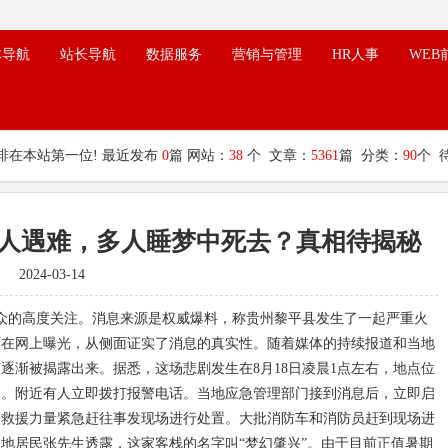
体导航
站长导航
数据服务
营销与管理
HR人事
WEB
排在本站第一位! 最近发布
0
篇 网站：
38
个 文章：
5361
篇 分类：
90
个 
9人遇难，多人睡梦中死去？真相待揭秘
2024-03-14
公众的高度关注。消息来源是权威爆料，称贵州黎平县发生了一起严重火
面在网上曝光，从侧面证实了消息的真实性。随着媒体的持续报道和当地
逐渐被揭露出来。据悉，这场悲剧发生在8月18日凌晨1点左右，地点位
火。附近有人立即拨打报警电话。当地应急管理部门接到消息后，立即启
等救援力量紧急赶往事发现场进行处置。大批消防车和消防员赶到现场进
地居民张先生透露，这家客栈的名字叫“梦幻肇兴”。由于目前正值暑期