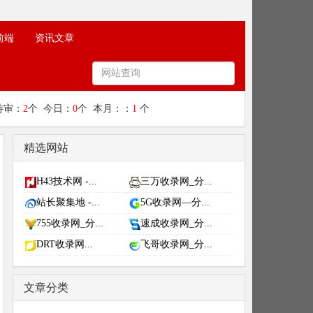
前端
资讯文章
待审：
2
个 今日：
0
个 本月：：
1
个
精选网站
H43技术网 -...
三万收录网_分...
站长聚集地 -...
5G收录网—分...
755收录网_分...
速成收录网_分...
DRT收录网...
飞哥收录网_分...
文章分类