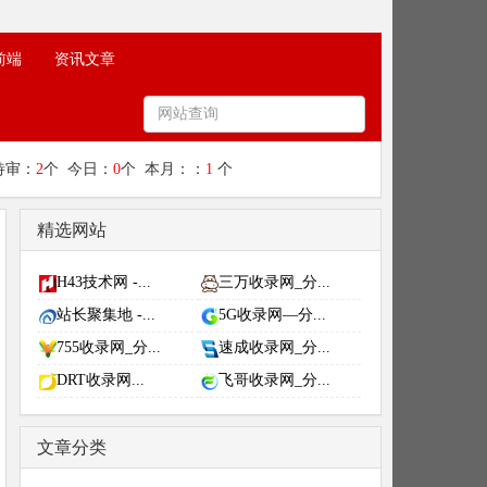
前端
资讯文章
待审：
2
个 今日：
0
个 本月：：
1
个
精选网站
H43技术网 -...
三万收录网_分...
站长聚集地 -...
5G收录网—分...
755收录网_分...
速成收录网_分...
DRT收录网...
飞哥收录网_分...
文章分类