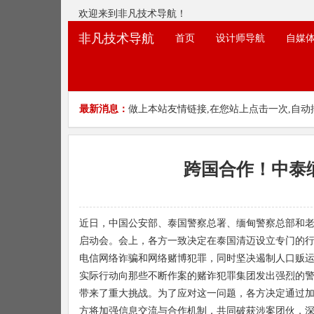
欢迎来到非凡技术导航！
非凡技术导航
首页
设计师导航
自媒
最新消息：
做上本站友情链接,在您站上点击一次,自动
跨国合作！中泰
近日，中国公安部、泰国警察总署、缅甸警察总部和
启动会。会上，各方一致决定在泰国清迈设立专门的
电信网络诈骗和网络赌博犯罪，同时坚决遏制人口贩
实际行动向那些不断作案的赌诈犯罪集团发出强烈的
带来了重大挑战。为了应对这一问题，各方决定通过
方将加强信息交流与合作机制，共同破获涉案团伙，