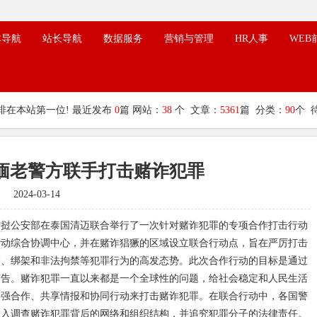
体导航
站长导航
数据服务
营销与管理
HR人事
WEB
排在本站第一位! 最近发布
0
篇 网站：
38
个 文章：
5361
篇 分类：
90
个 
缅老警方联手打击赌诈犯罪
2024-03-14
老挝公安部在泰国清迈联合举行了一次针对赌诈犯罪的专项合作打击行动
行动综合协调中心，并在赌诈猖獗的区域设立联合行动点，旨在严厉打击
运、绑架和非法拘禁等犯罪行为的高发态势。此次合作行动的目标是通过
警告。赌诈犯罪一直以来都是一个全球性的问题，给社会稳定和人民生活
加强合作、共享情报和协同行动来打击赌诈犯罪。在联合行动中，各国警
深入调查赌诈犯罪背后的网络和组织结构，并追究犯罪分子的法律责任。