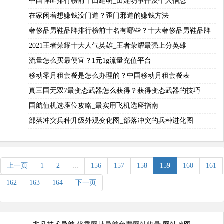
中国悍匪排行榜前十田建明_田建明事件及个人信息
在家闲着想赚钱没门道？歪门邪道的赚钱方法
奢侈品男鞋品牌排行榜前十名有哪些？十大奢侈品男鞋品牌
2021王者荣耀十大人气英雄_王者荣耀最强上分英雄
流量怎么买最便宜？1元1g流量充值平台
移动零月租套餐是怎么办理的？中国移动月租套餐表
真三国无双7最变态武器怎么获得？获得变态武器的技巧
国航值机选座位攻略_最实用飞机选座指南
部落冲突兵种升级外观变化图_部落冲突的兵种进化图
上一页
1
2
...
156
157
158
159
160
161
162
163
164
下一页