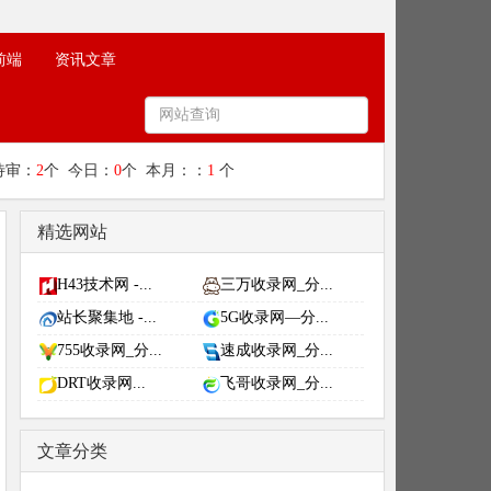
前端
资讯文章
待审：
2
个 今日：
0
个 本月：：
1
个
精选网站
H43技术网 -...
三万收录网_分...
站长聚集地 -...
5G收录网—分...
755收录网_分...
速成收录网_分...
DRT收录网...
飞哥收录网_分...
文章分类