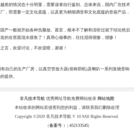
做越差的情况也十分明显，需要读者自行鉴别。总体来说，国内厂在技术
的厂，而需要一定文化底蕴，以及更为精细调音和文化底蕴的音箱产品，
看国产一般就开始各种负脑放。甚至，根本不了解和没听过就下结论然后
烂造的在里面混水摸鱼了！真用心做事的，往往混得很惨，很惨！
家之言，欢迎讨论，不欢迎喷，谢谢！
，于国内拥有自己的生产厂房，以真空管放大器(俗称胆机)及喇叭一系列发烧音响
务的提供。
非凡技术导航
优秀网址导航免费网站收录
网站地图
本站收录的网站若侵害到您的利益，请联系我们删除处理
Copyright ©2020 非凡技术导航 V 10.9All Rights Reserved.
（
备案号
）|
452133545
|