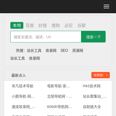
切
换
导
航
本地
百度
好搜
搜狗
必应
谷歌
热搜：
站长工具
收录网
SEO
资源网
站长工具
收录网
最新点入
待审核：1
非凡技术导航
电影导航-影视导航-电影站收录-自动收录网-网站收录
H43技术网
小鹅导航-网站收录-自动收录网-网址收录-自动秒收录
北陌导航网 - 技术导航-上网导航-网址导航
站长聚集站_技术导航、在线工具、电台收听、API接口、在线壁纸、公众号、小程序、小游戏、软件应用等，打造网站交流和展示平台 - 一站式资源平台
速成收录网_分类目录网_免费网站目录_网站收录_网址提交_免费收录网站
606dh导航网_常用网址大全_生活服务_让上网更顺溜
自助链大全