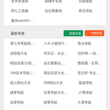
老李收录网
网赚羊毛网
百度搜索
四七工具箱
站长聚集地
奇点导航
重庆web5678分类信息网:便民生活|商务推广|本地资讯|二手转让|招聘求职|房屋租售|车辆交易|宠物买卖|影视广告|设计制作等信息
最新收录
付费快审
免费收录
零七号导航网-网址导航-收录网站-免费收录-自动秒收录-导航网站-提供免费源码
十大卡盟排行榜-卡盟平台官网-免费网站信息推广平台 - 卡盟收录网
奇点导航
自助链大全
欢欢云 - 企业级云计算与短信服务提供商
创好物-一站式印刷定制与AI造物平台
网站目录|分类目录|优秀网站-315友链网【官方网站】
站长聚集站_技术导航、在线工具、电台收听、API接口、在线壁纸、公众号、小程序、小游戏、软件应用等，打造网站交流和展示平台 - 一站式资源平台
酷奇猫 - 实用网址导航_优质网站分类目录_安全资源搜索
789技术导航 | 热门网址导航大全
网站目录大全_网址大全_网址目录_上网导航_网站提交-网址目录
软文轩-专业、免费收录各行业网站的分类目录网址导航平台
焰火网址大全
DM网址大全
笛链导航
肆零导航
伍零导航中文分类目录
六零导航
柒零导航
捌零导航
久零导航