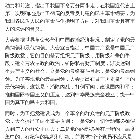
动力和前途，指出了我国革命要分两步走，在我国近代史上
第一次明确地提出了彻底的反帝反封建的民主革命纲要，为
我国各民族人民的革命斗争指明了方向，对我国革命具有重
大的深远的含义。
大会根据世界革命形势和中国政治经济状况，制定了党的最
高纲领和最低纲领。大会宣言指出，中国共产党是中国无产
阶级政党，它的目的是要组织无产阶级，用阶级斗争的手
段，建立劳农专政的政治，铲除私有财产制度，渐次达到一
个共产主义的社会。这是党的最终奋斗目标，是党的最高纲
领。为了实现党的最高纲领，大会提出在目前历史条件下的
最低纲领，这就是：消除内乱，打倒军阀，建设国内和平；
推翻国际帝国主义的压迫，达到中华民族完全独立；统一中
国为真正的民主共和国。
同时，为了把党建设成为一个革命的群众性的无产阶级政
党，大会提出了两个重要原则：一是党的一切活动都必须深
入到广大的群众里面去；二是党的内部必须有严密的、高度
集中的、有纪律的组织和训练，并要求“个个党员不应只是