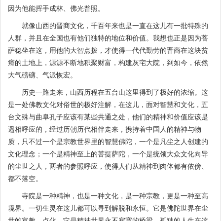
因为他能挥手成林、佛光普照。
就像山西的晋商文化，千百年来也是一直在这儿有一批特殊的
人群，并且在全国也有他们独特的地位和价值。我想也正是因为菩
萨稳坐在这，用他的大智点拨，才使得一代代勤劳的晋商在这块贫
瘠的土地上，源源不断地积聚财富，构建灰宅大院，到如今，依然
大气磅礴、气派恢宏。
历史一路走来，山西历程在五台山这里得到了极好的浓缩。这
是一处佛教文化对俗世的极好注解，在这儿，面对智慧和文化，五
台文殊与曲阜孔子应该有某些共通之处，他们的精神和价值应该是
遥相呼应的，经过历朝历代相伴走来，携持着中国人的精神与物
质，只不过一个是宗教世界里的智慧佛陀，一个是凡尘之人创建的
文化理念；一个是精神至上的菩提萨陀，一个是统领大众文化向导
的尘世之人，两者的参照呼应，使得人们从精神到肉体都有依傍、
都不落空。
寺院是一种精神，也是一种文化，是一种宗教，更是一种至高
境界。一切生灵在这儿都可以寻到解脱和永恒。它是佛陀世界在尘
世的宣教、点化，它是精神世界永不寂寞的桥梁。孤独的人生在这