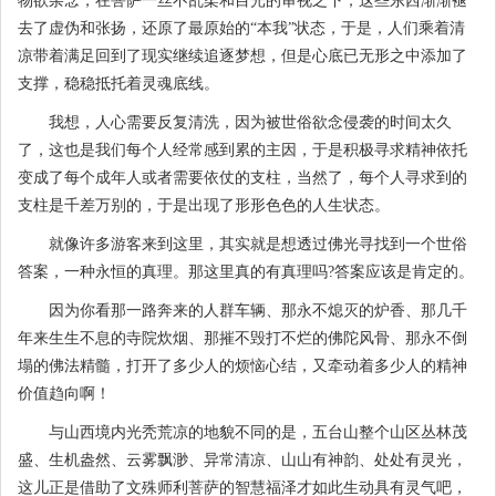
物欲杂念，在菩萨一丝不乱柔和目光的审视之下，这些东西渐渐褪
去了虚伪和张扬，还原了最原始的“本我”状态，于是，人们乘着清
凉带着满足回到了现实继续追逐梦想，但是心底已无形之中添加了
支撑，稳稳抵托着灵魂底线。
我想，人心需要反复清洗，因为被世俗欲念侵袭的时间太久
了，这也是我们每个人经常感到累的主因，于是积极寻求精神依托
变成了每个成年人或者需要依仗的支柱，当然了，每个人寻求到的
支柱是千差万别的，于是出现了形形色色的人生状态。
就像许多游客来到这里，其实就是想透过佛光寻找到一个世俗
答案，一种永恒的真理。那这里真的有真理吗?答案应该是肯定的。
因为你看那一路奔来的人群车辆、那永不熄灭的炉香、那几千
年来生生不息的寺院炊烟、那摧不毁打不烂的佛陀风骨、那永不倒
塌的佛法精髓，打开了多少人的烦恼心结，又牵动着多少人的精神
价值趋向啊！
与山西境内光秃荒凉的地貌不同的是，五台山整个山区丛林茂
盛、生机盎然、云雾飘渺、异常清凉、山山有神韵、处处有灵光，
这儿正是借助了文殊师利菩萨的智慧福泽才如此生动具有灵气吧，