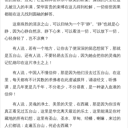
儿被注入的丰满，荣华富贵的束缚在这儿得到松解，一切俗世因果
都能在这儿找到圆融的解答。
这座殊胜的清凉之山，可以归纳为一个字“静”。“静”也就是心
静，因为心静自然凉。静下心来，可以看淡一切，可以放下一切，
心轻身轻了，岂不凉爽？
有人说，若有一个地方，让你去了便深深的留恋想留下，那就
是五台山。还有人说，不要轻易去五台山，因为她会把你的灵魂的
记忆烙印在这片净土之上！
有人说，中国人不懂信仰，那是因为他们没去过五台山。在这
里，每天都有不计其数的求佛者在此虔诚膜拜，诵读经文，听佛
课，是几年更是几千年，不分老少，不分昼夜，是一种渗入血液的
信仰！
有人说，灵魂的净土、美景的天堂，在西藏，那是因为你没有
真正看见过五台山，这里是华北离天最近的乐土，这里能满足你对
藏地的所有幻想，这里有圣山、圣水、草甸、经幡，喇嘛，来过的
人们都说：走遍五台山，何必去西藏？