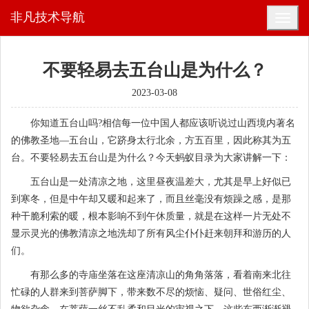
非凡技术导航
不要轻易去五台山是为什么？
2023-03-08
你知道五台山吗?相信每一位中国人都应该听说过山西境内著名
的佛教圣地—五台山，它跻身太行北余，方五百里，因此称其为五
台。不要轻易去五台山是为什么？今天蚂蚁目录为大家讲解一下：
五台山是一处清凉之地，这里昼夜温差大，尤其是早上好似已
到寒冬，但是中午却又暖和起来了，而且丝毫没有烦躁之感，是那
种干脆利索的暖，根本影响不到午休质量，就是在这样一片无处不
显示灵光的佛教清凉之地洗却了所有风尘仆仆赶来朝拜和游历的人
们。
有那么多的寺庙坐落在这座清凉山的角角落落，看着南来北往
忙碌的人群来到菩萨脚下，带来数不尽的烦恼、疑问、世俗红尘、