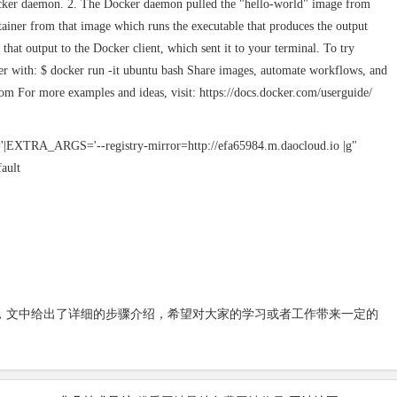
Docker daemon. 2. The Docker daemon pulled the "hello-world" image from
iner from that image which runs the executable that produces the output
hat output to the Docker client, which sent it to your terminal. To try
r with: $ docker run -it ubuntu bash Share images, automate workflows, and
om For more examples and ideas, visit: https://docs.docker.com/userguide/
'|EXTRA_ARGS='--registry-mirror=http://efa65984.m.daocloud.io |g"
fault
配置过程，文中给出了详细的步骤介绍，希望对大家的学习或者工作带来一定的