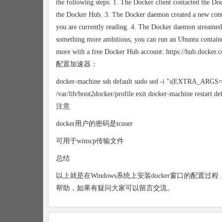
the following steps: 1. The Docker client contacted the 
the Docker Hub. 3. The Docker daemon created a new conta
you are currently reading. 4. The Docker daemon streamed t
something more ambitious, you can run an Ubuntu containe
more with a free Docker Hub account: https://hub.docker.c
配置加速器：
docker-machine ssh default sudo sed -i "s|EXTRA_ARGS=
/var/lib/boot2docker/profile exit docker-machine restart de
注意
docker用户的密码是tcuser
可用于winscp传输文件
总结
以上就是在Windows系统上安装docker窗口的
帮助，如果有疑问大家可以留言交流。