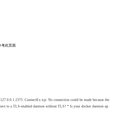
参考此页面
tcp 127.0.0.1:2375: ConnectEx tcp: No connection could be made because the
 connect to a TLS-enabled daemon without TLS? * Is your docker daemon up