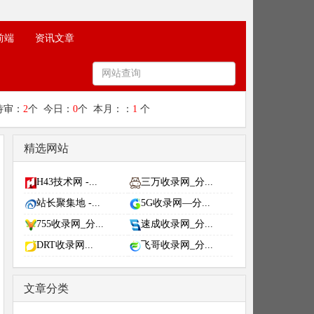
前端
资讯文章
待审：
2
个 今日：
0
个 本月：：
1
个
精选网站
H43技术网 -...
三万收录网_分...
站长聚集地 -...
5G收录网—分...
755收录网_分...
速成收录网_分...
DRT收录网...
飞哥收录网_分...
文章分类