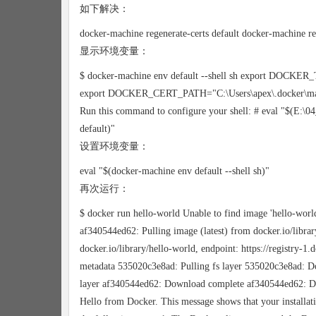
如下解决：
docker-machine regenerate-certs default docker-machine res
显示环境变量：
$ docker-machine env default --shell sh export DOC
export DOCKER_CERT_PATH="C:\Users\apex\.docker\m
Run this command to configure your shell: # eval "$(E:\
default)"
设置环境变量：
eval "$(docker-machine env default --shell sh)"
再次运行：
$ docker run hello-world Unable to find image 'hello-world:
af340544ed62: Pulling image (latest) from docker.io/libra
docker.io/library/hello-world, endpoint: https://registry-
metadata 535020c3e8ad: Pulling fs layer 535020c3e8ad: D
layer af340544ed62: Download complete af340544ed62: Do
Hello from Docker. This message shows that your installat