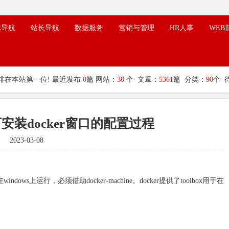
体导航
站长导航
数据服务
营销与管理
HR人事
WEB
排在本站第一位! 最近发布
0
篇 网站：
38
个 文章：
5361
篇 分类：
90
个 
下安装docker窗口的配置过程
2023-03-08
indows上运行，必须借助docker-machine。docker提供了toolbox用于在