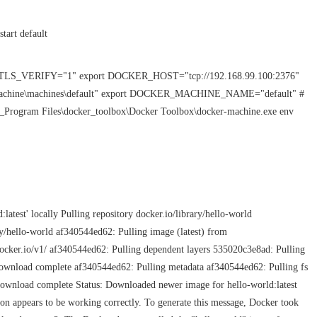
tart default
KER_TLS_VERIFY="1" export DOCKER_HOST="tcp://192.168.99.100:2376"
achine\machines\default" export DOCKER_MACHINE_NAME="default" #
04_Program Files\docker_toolbox\Docker Toolbox\docker-machine.exe env
latest' locally Pulling repository docker.io/library/hello-world
ry/hello-world af340544ed62: Pulling image (latest) from
1.docker.io/v1/ af340544ed62: Pulling dependent layers 535020c3e8ad: Pulling
ownload complete af340544ed62: Pulling metadata af340544ed62: Pulling fs
wnload complete Status: Downloaded newer image for hello-world:latest
ion appears to be working correctly. To generate this message, Docker took