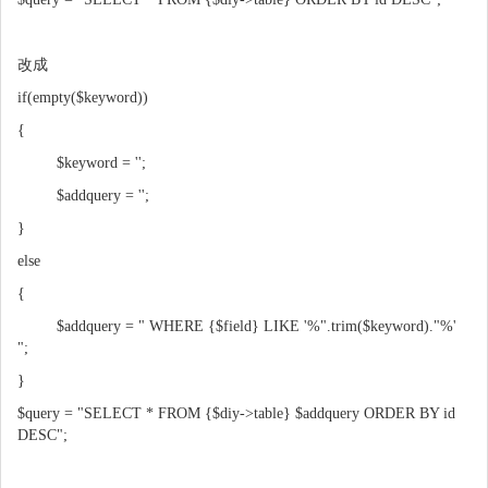
改成
if(empty($keyword))
{
$keyword = '';
$addquery = '';
}
else
{
$addquery = " WHERE {$field} LIKE '%".trim($keyword)."%'
";
}
$query = "SELECT * FROM {$diy->table} $addquery ORDER BY id
DESC";