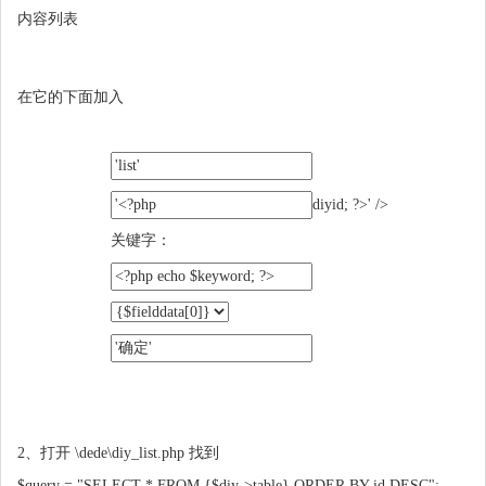
内容列表
在它的下面加入
diyid; ?>' />
关键字：
2、打开 \dede\diy_list.php 找到
$query = "SELECT * FROM {$diy->table} ORDER BY id DESC";