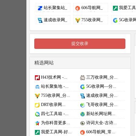
站长聚集站_
606导航网_
我爱工具
技术导航、...
常用网址大...
好用的在线..
速成收录网_
755收录网_
5G收录
分类目录网...
分类目录网...
分类目录网..
提交收录
精选网站
H43技术网 -...
三万收录网_分...
站长聚集地 -...
5G收录网—分...
755收录网_分...
速成收录网_分...
DRT收录网...
飞哥收录网_分...
四七工具箱 -...
新站长网址网...
为你科普更多...
诗词大全-古诗...
我爱工具网-好...
606导航网_常...