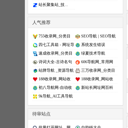
站长聚集站_技...
人气推荐
755收录网_分类目
SEO导航 | SEO导航
录网_免费网站目录_网
网 - SEO工具导航 | 站
四七工具箱 - 网址导
系统发生错误
站收录_网址提交_免费
长资源 | 营销与AI工具
航、在线工具、技术教
速成收录网_分类目
绿夏技术导航
收录网站
网址大全
程一体站点，学习技术
录网_免费网站目录_网
诗词大全-古诗名句
606导航网_常用网
从这里开始
站收录_网址提交_免费
- 古诗词网
址大全_生活服务_让上
站牌导航 _资源导航
三万收录网_分类目
收录网站
网更顺溜
_程序员资源大全_硬核
录网_免费网站目录_网
188收录网_网站收
188收录网_网站收
科技网址导航
站收录_网址提交_免费
录-友情链接交换-网址
录-友情链接交换-网址
初八导航网-自动收
新站长网址网百科
收录网站
收录-自动秒收录
收录-自动秒收录
录-最懂你的导航网站
9k导航_AI工具导航
_程序员资源大全_硬核
科技网址导航
待审站点
批量打开网址、网
自助链大全