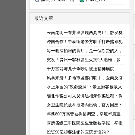
页、网站（网址、超链
接批量打开工具，如何
最近文章
批量一键快速打开多个
网站、网页）
云南昆明一窨井里发现两具男尸，散发臭
味，警方进一步调查
跨国合作！中泰缅老警方联手打击赌诈犯
罪
每一套法拍房的背后，是一位断贷的人，
是一个断供的家庭
突发！贵州一客栈发生火灾9人遇难，多
人睡梦中死去？真相待揭秘
千万富翁与儿子争吵后被送精神病院
风暴来袭！多地市监部门联手，医药反腐
行动在升级！
水上乐园的“致命漩涡”：景区游客被吸入
排水口身亡引发社会关注
缅北诈骗公司人员讲述相亲诈骗过程：伪
装成功人士挑30岁左右有编制人员下手，
女卫生院长被举报婚内出轨，官方回应：
先聊感情再推给杀猪台引导投资
属实，已免去其院长职务
年薪800万高管被拘留调查，掌舵华晨宝
马近20年，刚被证监会罚过
两所省级三甲医院医生受贿被举报，举报
信贴在门诊口，丢人丢到家
投资90亿却要注销的医院是谁的？