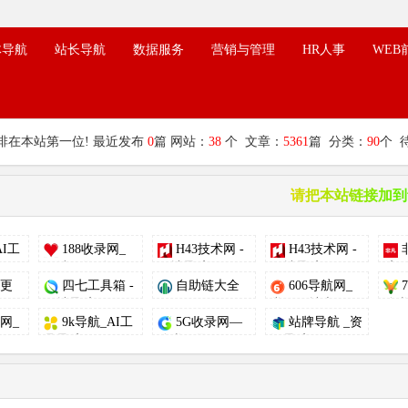
体导航
站长导航
数据服务
营销与管理
HR人事
WEB
排在本站第一位! 最近发布
0
篇 网站：
38
个 文章：
5361
篇 分类：
90
个 
请把本站链接加到
AI工
188收录网_
H43技术网 -
H43技术网 -
网站收录-友...
网址导航...
网址导航...
航 -
更
四七工具箱 -
自助链大全
606导航网_
7
..
网址导航...
常用网址大...
分类
网_
9k导航_AI工
5G收录网—
站牌导航 _资
.
具导航_...
分类目录网...
源导航_程...