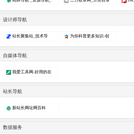
站牌导航 _资源导航_
三万收录网_分类目录
H4
程...
网...
设计师导航
站长聚集站_技术导
为你科普更多知识-创
航、...
新...
自媒体导航
我爱工具网-好用的在
线...
站长导航
新站长网址网百科
数据服务