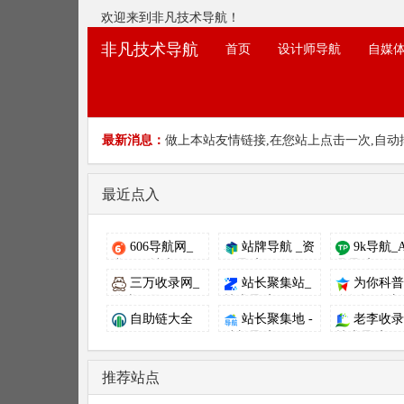
欢迎来到非凡技术导航！
非凡技术导航
首页
设计师导航
自媒
最新消息：
做上本站友情链接,在您站上点击一次,自动
最近点入
606导航网_
站牌导航 _资
9k导航_
常用网址大...
源导航_程...
具导航_...
三万收录网_
站长聚集站_
为你科普
分类目录网...
技术导航、...
多知识-创新.
自助链大全
站长聚集地 -
老李收录
站长导航...
技术导航，..
推荐站点