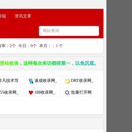
前端
资讯文章
待审：
2
个 今日：
0
个 本月：：
1
个
贵站收录，这样每次来访都排第一，以免沉底。
非凡技术导
速成收录网_
DRT收录网_
 学习技...
分类目录网...
分类目录...
55收录网_
188收录网_
批量打开网
目录网...
网站收录-友...
址、网页、...