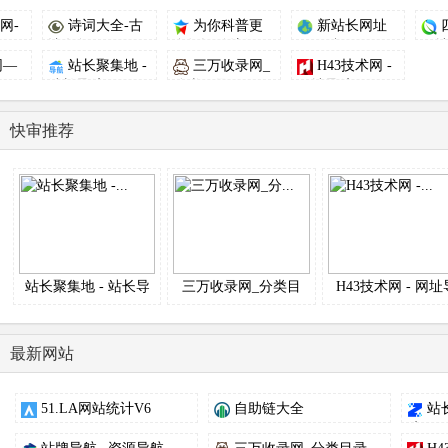
网-
诗词大全-古
为你科普更
新站长网址
.
诗名句 - ...
多知识-创新...
网百科
网址
网—
站长聚集地 -
三万收录网_
H43技术网 -
.
站长导航...
分类目录网...
网址导航...
快审推荐
站长聚集地 - 站长导
三万收录网_分类目
H43技术网 - 网址
航...
录网...
航...
最新网站
51.LA网站统计V6
自助链大全
站
航、...