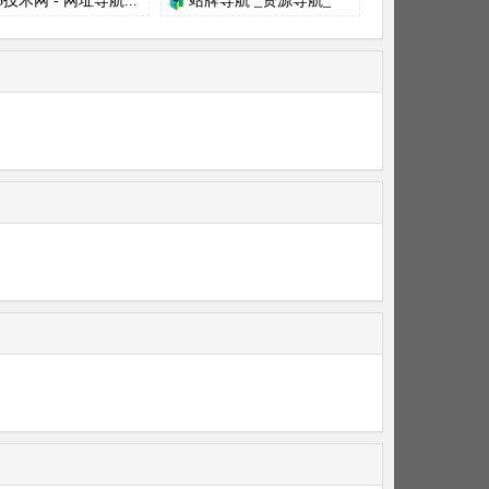
3技术网 - 网址导航...
站牌导航 _资源导航_
程...